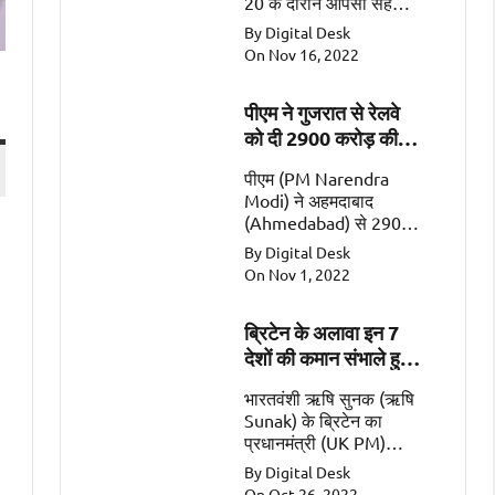
20 के दौरान आपसी सहयोग
के महत्वपूर्ण क्षेत्रों जैसे कि
By Digital Desk
व्यापार, गतिशीलता, रक्षा और
On Nov 16, 2022
सुरक्षा पर चर्चा की
पीएम ने गुजरात से रेलवे
को दी 2900 करोड़ की
सौगात
पीएम (PM Narendra
Modi) ने अहमदाबाद
(Ahmedabad) से 2900
करोड़ की 2 रेल
By Digital Desk
परियोजनाओं (Railway
On Nov 1, 2022
Projects worth Rs
2900 Crore) को किया
ब्रिटेन के अलावा इन 7
समर्पित।
देशों की कमान संभाले हुए
हैं भारतवंशी
भारतवंशी ऋषि सुनक (ऋषि
Sunak) के ब्रिटेन का
प्रधानमंत्री (UK PM)
बनना एक ऐतिहासिक पल
By Digital Desk
है। इसके अलावा सात ऐसे
On Oct 26, 2022