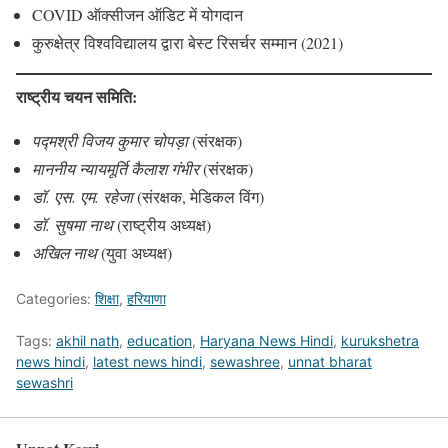
COVID ऑक्सीजन ऑडिट में योगदान
कुरुक्षेत्र विश्वविद्यालय द्वारा बेस्ट रिसर्चर सम्मान (2021)
राष्ट्रीय चयन समिति:
पद्मश्री विजय कुमार चोपड़ा
(संरक्षक)
माननीय न्यायमूर्ति कैलाश गंभीर
(संरक्षक)
डॉ. एस. एम. रहेजा
(संरक्षक, मेडिकल विंग)
डॉ. सुषमा नाथ
(राष्ट्रीय अध्यक्ष)
अखिल नाथ
(युवा अध्यक्ष)
Categories:
शिक्षा
,
हरियाणा
Tags:
akhil nath
,
education
,
Haryana News Hindi
,
kurukshetra
news hindi
,
latest news hindi
,
sewashree
,
unnat bharat
sewashri