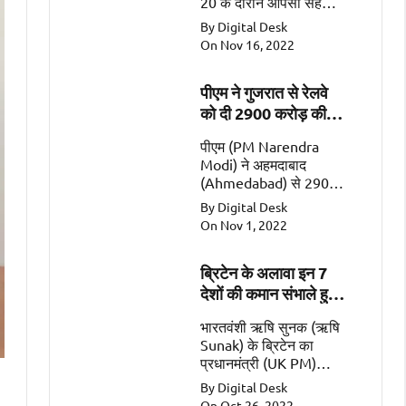
20 के दौरान आपसी सहयोग
के महत्वपूर्ण क्षेत्रों जैसे कि
By Digital Desk
व्यापार, गतिशीलता, रक्षा और
On Nov 16, 2022
सुरक्षा पर चर्चा की
पीएम ने गुजरात से रेलवे
को दी 2900 करोड़ की
सौगात
पीएम (PM Narendra
Modi) ने अहमदाबाद
(Ahmedabad) से 2900
करोड़ की 2 रेल
By Digital Desk
परियोजनाओं (Railway
On Nov 1, 2022
Projects worth Rs
2900 Crore) को किया
ब्रिटेन के अलावा इन 7
समर्पित।
देशों की कमान संभाले हुए
हैं भारतवंशी
भारतवंशी ऋषि सुनक (ऋषि
Sunak) के ब्रिटेन का
प्रधानमंत्री (UK PM)
बनना एक ऐतिहासिक पल
By Digital Desk
है। इसके अलावा सात ऐसे
On Oct 26, 2022