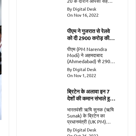
20 के दौरान आपसी सहयोग
के महत्वपूर्ण क्षेत्रों जैसे कि
By Digital Desk
व्यापार, गतिशीलता, रक्षा और
On Nov 16, 2022
सुरक्षा पर चर्चा की
पीएम ने गुजरात से रेलवे
को दी 2900 करोड़ की
सौगात
पीएम (PM Narendra
Modi) ने अहमदाबाद
(Ahmedabad) से 2900
करोड़ की 2 रेल
By Digital Desk
परियोजनाओं (Railway
On Nov 1, 2022
Projects worth Rs
2900 Crore) को किया
ब्रिटेन के अलावा इन 7
समर्पित।
देशों की कमान संभाले हुए
हैं भारतवंशी
भारतवंशी ऋषि सुनक (ऋषि
Sunak) के ब्रिटेन का
प्रधानमंत्री (UK PM)
बनना एक ऐतिहासिक पल
By Digital Desk
है। इसके अलावा सात ऐसे
On Oct 26, 2022