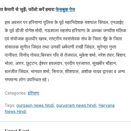
नत केसरी से जुड़ें; फॉलो करें हमारा
फेसबुक पेज
इस अवसर पर हरियाणा पुलिस के पूर्व महानिदेशक यशपाल सिंघल, एनआईए
के पूर्व डीजी योगेश मोदी, गऊशाला महसंघ हरियाणा के अध्यक्ष जगदीश मलिक
एवं संयोजक कुलवीर खरब, राष्ट्रीय स्वसंसेवक संघ के जिला नूँह के जिला
संचालक सुनील जिंदल तथा उनकी धर्मपत्नी राखी जिंदल, सुरेन्द्र गुप्ता
पानीपत, विनोद गोयल,बिस्सर गाँव से तेजपाल, मुकेश शर्मा, नरेश तंवर, बिशन,
भोला, अत्तर, छुट्टन, ईश्वर हवलदार, प्रदीप प्रजापत, सुखबीर चौहान,
बलजीत जिंदल, भागवत शर्मा, सिराज, शीशपाल, अशोक यादव द्वारका व अन्य
गणमान्य लोग उपस्थित रहे।
Categories:
हरियाणा
Tags:
gurgaon news hindi
,
gurugram news hindi
,
Haryana
News Hindi
Unnat Kesri