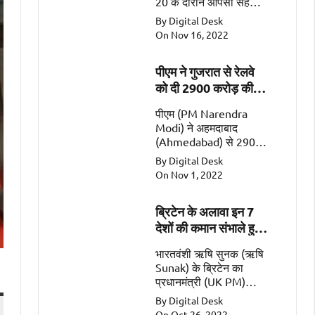
20 के दौरान आपसी सहयोग
के महत्वपूर्ण क्षेत्रों जैसे कि
By Digital Desk
व्यापार, गतिशीलता, रक्षा और
On Nov 16, 2022
सुरक्षा पर चर्चा की
पीएम ने गुजरात से रेलवे
को दी 2900 करोड़ की
सौगात
पीएम (PM Narendra
Modi) ने अहमदाबाद
(Ahmedabad) से 2900
करोड़ की 2 रेल
By Digital Desk
परियोजनाओं (Railway
On Nov 1, 2022
Projects worth Rs
2900 Crore) को किया
ब्रिटेन के अलावा इन 7
समर्पित।
देशों की कमान संभाले हुए
हैं भारतवंशी
भारतवंशी ऋषि सुनक (ऋषि
Sunak) के ब्रिटेन का
प्रधानमंत्री (UK PM)
बनना एक ऐतिहासिक पल
By Digital Desk
है। इसके अलावा सात ऐसे
On Oct 26, 2022