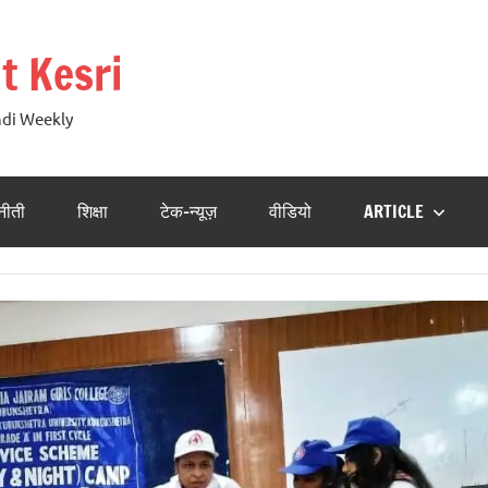
t Kesri
ndi Weekly
नीती
शिक्षा
टेक-न्यूज़
वीडियो
ARTICLE