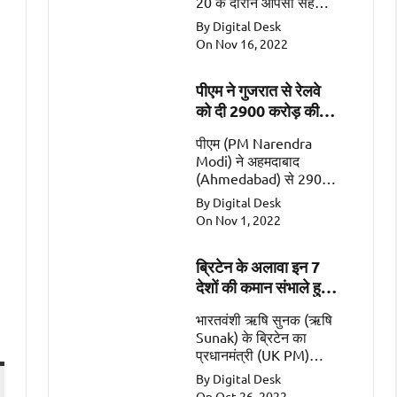
20 के दौरान आपसी सहयोग
के महत्वपूर्ण क्षेत्रों जैसे कि
By Digital Desk
व्यापार, गतिशीलता, रक्षा और
On Nov 16, 2022
सुरक्षा पर चर्चा की
पीएम ने गुजरात से रेलवे
को दी 2900 करोड़ की
सौगात
पीएम (PM Narendra
Modi) ने अहमदाबाद
(Ahmedabad) से 2900
करोड़ की 2 रेल
By Digital Desk
परियोजनाओं (Railway
On Nov 1, 2022
Projects worth Rs
2900 Crore) को किया
ब्रिटेन के अलावा इन 7
समर्पित।
देशों की कमान संभाले हुए
हैं भारतवंशी
भारतवंशी ऋषि सुनक (ऋषि
Sunak) के ब्रिटेन का
प्रधानमंत्री (UK PM)
बनना एक ऐतिहासिक पल
By Digital Desk
है। इसके अलावा सात ऐसे
On Oct 26, 2022