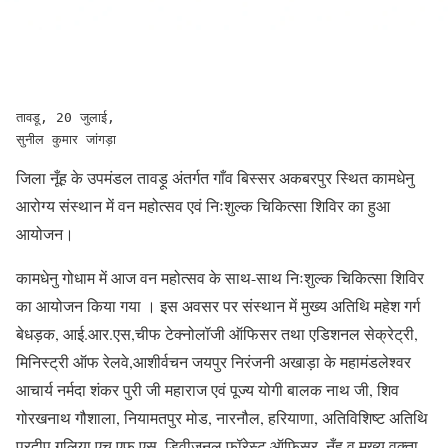
तावडू, 20 जुलाई,
सुनील कुमार जांगड़ा
जिला नूँह के उपमंडल तावड़ू अंतर्गत गाँव बिस्सर अकबरपुर स्थित कामधेनु
आरोग्य संस्थान में वन महोत्सव एवं निःशुल्क चिकित्सा शिविर का हुआ
आयोजन।
कामधेनु गोधाम में आज वन महोत्सव के साथ-साथ निःशुल्क चिकित्सा शिविर
का आयोजन किया गया । इस अवसर पर संस्थान में मुख्य अतिथि महेश गर्ग
बेधड़क, आई.आर.एस,चीफ टेक्नोलॉजी ऑफिसर तथा एडिशनल सेक्रेट्री,
मिनिस्ट्री ऑफ रेलवे,आशीर्वचन जयपुर निरंजनी अखाड़ा के महामंडलेश्वर
आचार्य नर्मदा शंकर पुरी जी महाराज एवं पूज्य योगी बालक नाथ जी, शिव
गोरखनाथ गौशाला, नियामतपुर मोड, नारनौल, हरियाणा, अतिविशिष्ट अतिथि
प्रदीप गुलिया एच.एफ.एस, डिवीजनल फॉरेस्ट ऑफिसर, नूँह व मुख्य वक्ता