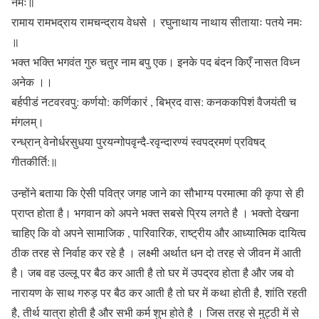
नमः॥
रामाय रामभद्राय रामचन्द्राय वेधसे । रघुनाथाय नाथाय सीतायाः पतये नमः
॥
भक्त भक्ति भगवंत गुरु चतुर नाम बपु एक। इनके पद बंदन किएँ नासत विध्न
अनेक ।।
बर्हपीडं नटवरवपु: कर्णयो: कर्णिकारं , बिभ्रद वास: कनककपिशं वैजयंती च
मंगलम्।
रन्ध्रान् वेनोर्धरसुधया पुरयन्गोपवृन्दै-रवृन्दारण्यं स्वपद्रमणं प्रविषद्
गीतकीर्ति:॥
उन्होंने बताया कि ऐसी पवित्र जगह जाने का सौभाग्य परमात्मा की कृपा से ही
प्राप्त होता है। भगवान को अपने भक्त सबसे प्रिय लगते है । भक्तो देखना
चाहिए कि वो अपने सामाजिक , पारिवारिक, राष्ट्रीय और आध्यात्मिक दायित्व
ठीक तरह से निर्वाह कर रहे है । लक्ष्मी अर्थात धन दो तरह से जीवन में आती
है। जब वह उल्लू पर बैठ कर आती है तो घर में उपद्रव होता है और जब वो
नारायण के साथ गरुड़ पर बैठ कर आती है तो घर में कथा होती है, शांति रहती
है, तीर्थ यात्रा होती है और सभी कर्म शुभ होते है । जिस तरह से मुट्ठी में से