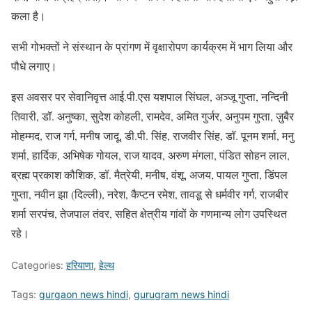
कला है।
सभी गोभक्तों ने संस्थान के प्रांगण में वृक्षारोपण कार्यक्रम में भाग लिया और
पौधे लगाए।
इस अवसर पर सेवानिवृत्त आई.पी.एस यशपाल सिंघल, अञ्जू गुप्ता, नन्दिनी
तिवारी, डॉ. अनुष्का, सुदेश कोहली, रामदेव, अमित गुर्जर, अनुपम गुप्ता, ज़ुबैर
मोहम्मद, राज गर्ग, मनीष जादू, डी.पी. सिंह, राजवीर सिंह, डॉ. पूनम शर्मा, मनु
शर्मा, हार्दिक, अभिषेक गोयल, राज यादव, अरुण मंगला, पंडित सोहन लाल,
ब्रह्म प्रकाश कौशिक, डॉ. मैत्रेयी, मनीष, वंशू, अजय, पायल गुप्ता, डिंपल
गुप्ता, नवीन झा (दिल्ली), नरेश, कैप्टन रमेश, तावडू से धर्मवीर गर्ग, राजबीर
शर्मा सरपंच, तेजपाल तंवर, सहित क्षेत्रीय गांवों के गणमान्य लोग उपस्थित
रहे।
Categories:
हरियाणा
,
हेल्थ
Tags:
gurgaon news hindi
,
gurugram news hindi