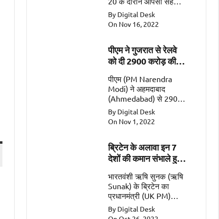
20 के दौरान आपसी सहयोग
के महत्वपूर्ण क्षेत्रों जैसे कि
By Digital Desk
व्यापार, गतिशीलता, रक्षा और
On Nov 16, 2022
सुरक्षा पर चर्चा की
पीएम ने गुजरात से रेलवे
को दी 2900 करोड़ की
सौगात
पीएम (PM Narendra
Modi) ने अहमदाबाद
(Ahmedabad) से 2900
करोड़ की 2 रेल
By Digital Desk
परियोजनाओं (Railway
On Nov 1, 2022
Projects worth Rs
2900 Crore) को किया
ब्रिटेन के अलावा इन 7
समर्पित।
देशों की कमान संभाले हुए
हैं भारतवंशी
भारतवंशी ऋषि सुनक (ऋषि
Sunak) के ब्रिटेन का
प्रधानमंत्री (UK PM)
बनना एक ऐतिहासिक पल
By Digital Desk
है। इसके अलावा सात ऐसे
On Oct 26, 2022