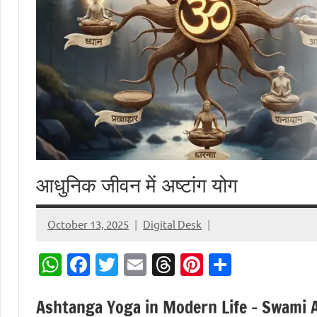
आधुनिक जीवन में अष्टांग योग
October 13, 2025
Digital Desk
WhatsApp
Facebook
Twitter
Email
Threads
Pinterest
Share
Ashtanga Yoga in Modern Life – Swami A