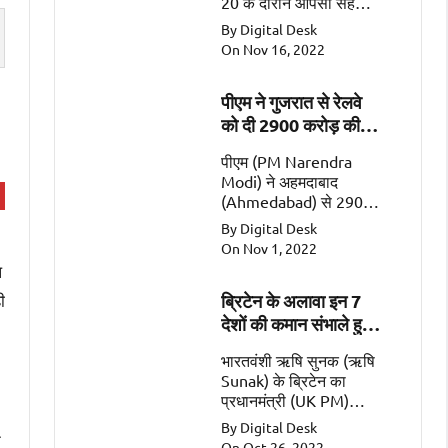
20 के दौरान आपसी सहयोग
के महत्वपूर्ण क्षेत्रों जैसे कि
By Digital Desk
व्यापार, गतिशीलता, रक्षा और
On Nov 16, 2022
सुरक्षा पर चर्चा की
पीएम ने गुजरात से रेलवे
को दी 2900 करोड़ की
सौगात
पीएम (PM Narendra
Modi) ने अहमदाबाद
(Ahmedabad) से 2900
करोड़ की 2 रेल
By Digital Desk
परियोजनाओं (Railway
On Nov 1, 2022
Projects worth Rs
ष
2900 Crore) को किया
ी
ब्रिटेन के अलावा इन 7
समर्पित।
देशों की कमान संभाले हुए
हैं भारतवंशी
भारतवंशी ऋषि सुनक (ऋषि
Sunak) के ब्रिटेन का
प्रधानमंत्री (UK PM)
बनना एक ऐतिहासिक पल
By Digital Desk
े
है। इसके अलावा सात ऐसे
On Oct 26, 2022