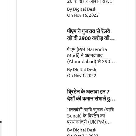
20 के दौरान आपसी सहयोग
के महत्वपूर्ण क्षेत्रों जैसे कि
By Digital Desk
व्यापार, गतिशीलता, रक्षा और
On Nov 16, 2022
सुरक्षा पर चर्चा की
पीएम ने गुजरात से रेलवे
को दी 2900 करोड़ की
सौगात
पीएम (PM Narendra
Modi) ने अहमदाबाद
(Ahmedabad) से 2900
करोड़ की 2 रेल
By Digital Desk
परियोजनाओं (Railway
On Nov 1, 2022
Projects worth Rs
2900 Crore) को किया
ब्रिटेन के अलावा इन 7
समर्पित।
देशों की कमान संभाले हुए
हैं भारतवंशी
भारतवंशी ऋषि सुनक (ऋषि
Sunak) के ब्रिटेन का
प्रधानमंत्री (UK PM)
बनना एक ऐतिहासिक पल
By Digital Desk
है। इसके अलावा सात ऐसे
On Oct 26, 2022