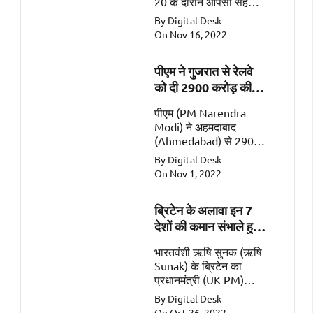
20 के दौरान आपसी सहयोग
के महत्वपूर्ण क्षेत्रों जैसे कि
By Digital Desk
व्यापार, गतिशीलता, रक्षा और
On Nov 16, 2022
सुरक्षा पर चर्चा की
पीएम ने गुजरात से रेलवे
को दी 2900 करोड़ की
सौगात
पीएम (PM Narendra
Modi) ने अहमदाबाद
(Ahmedabad) से 2900
करोड़ की 2 रेल
By Digital Desk
परियोजनाओं (Railway
On Nov 1, 2022
Projects worth Rs
2900 Crore) को किया
ब्रिटेन के अलावा इन 7
समर्पित।
देशों की कमान संभाले हुए
हैं भारतवंशी
भारतवंशी ऋषि सुनक (ऋषि
Sunak) के ब्रिटेन का
प्रधानमंत्री (UK PM)
बनना एक ऐतिहासिक पल
By Digital Desk
है। इसके अलावा सात ऐसे
On Oct 26, 2022