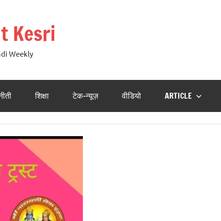
t Kesri
ndi Weekly
नीती
शिक्षा
टेक-न्यूज़
वीडियो
ARTICLE