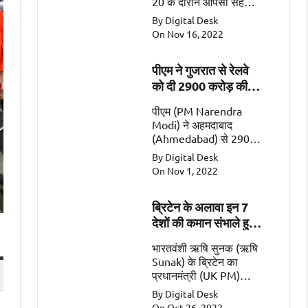
20 के दौरान आपसी सहयोग
के महत्वपूर्ण क्षेत्रों जैसे कि
By Digital Desk
व्यापार, गतिशीलता, रक्षा और
On Nov 16, 2022
सुरक्षा पर चर्चा की
पीएम ने गुजरात से रेलवे
को दी 2900 करोड़ की
सौगात
पीएम (PM Narendra
Modi) ने अहमदाबाद
(Ahmedabad) से 2900
करोड़ की 2 रेल
By Digital Desk
परियोजनाओं (Railway
On Nov 1, 2022
Projects worth Rs
2900 Crore) को किया
ब्रिटेन के अलावा इन 7
समर्पित।
देशों की कमान संभाले हुए
हैं भारतवंशी
भारतवंशी ऋषि सुनक (ऋषि
Sunak) के ब्रिटेन का
प्रधानमंत्री (UK PM)
बनना एक ऐतिहासिक पल
By Digital Desk
है। इसके अलावा सात ऐसे
On Oct 26, 2022