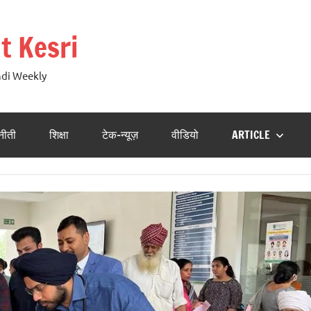
t Kesri
ndi Weekly
नीती
शिक्षा
टेक-न्यूज़
वीडियो
ARTICLE