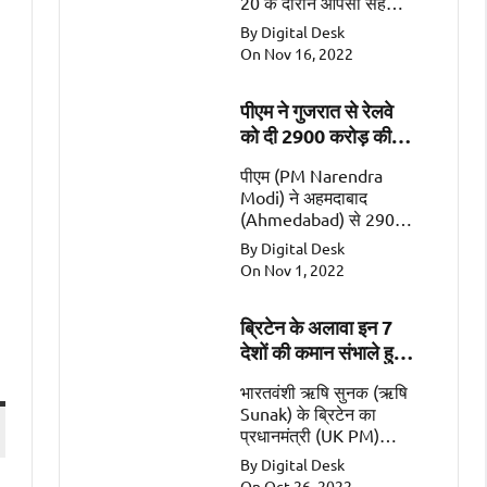
20 के दौरान आपसी सहयोग
के महत्वपूर्ण क्षेत्रों जैसे कि
By Digital Desk
व्यापार, गतिशीलता, रक्षा और
On Nov 16, 2022
सुरक्षा पर चर्चा की
पीएम ने गुजरात से रेलवे
को दी 2900 करोड़ की
सौगात
पीएम (PM Narendra
Modi) ने अहमदाबाद
(Ahmedabad) से 2900
करोड़ की 2 रेल
By Digital Desk
परियोजनाओं (Railway
On Nov 1, 2022
Projects worth Rs
2900 Crore) को किया
ब्रिटेन के अलावा इन 7
समर्पित।
देशों की कमान संभाले हुए
हैं भारतवंशी
भारतवंशी ऋषि सुनक (ऋषि
Sunak) के ब्रिटेन का
प्रधानमंत्री (UK PM)
बनना एक ऐतिहासिक पल
By Digital Desk
है। इसके अलावा सात ऐसे
On Oct 26, 2022