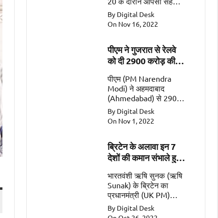
20 के दौरान आपसी सहयोग
के महत्वपूर्ण क्षेत्रों जैसे कि
By Digital Desk
व्यापार, गतिशीलता, रक्षा और
On Nov 16, 2022
सुरक्षा पर चर्चा की
पीएम ने गुजरात से रेलवे
को दी 2900 करोड़ की
सौगात
पीएम (PM Narendra
Modi) ने अहमदाबाद
(Ahmedabad) से 2900
करोड़ की 2 रेल
By Digital Desk
परियोजनाओं (Railway
On Nov 1, 2022
Projects worth Rs
2900 Crore) को किया
ब्रिटेन के अलावा इन 7
समर्पित।
देशों की कमान संभाले हुए
हैं भारतवंशी
भारतवंशी ऋषि सुनक (ऋषि
Sunak) के ब्रिटेन का
प्रधानमंत्री (UK PM)
बनना एक ऐतिहासिक पल
By Digital Desk
है। इसके अलावा सात ऐसे
On Oct 26, 2022